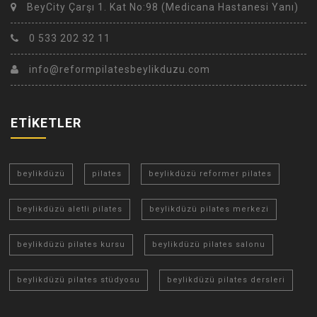
BeyCity Çarşı 1. Kat No:98 (Medicana Hastanesi Yanı)
0 533 202 32 11
info@reformpilatesbeylikduzu.com
ETİKETLER
beylikdüzü
pilates
beylikdüzü reformer pilates
beylikdüzü aletli pilates
beylikdüzü pilates merkezi
beylikdüzü pilates kursu
beylikdüzü pilates salonu
beylikdüzü pilates stüdyosu
beylikdüzü pilates dersleri