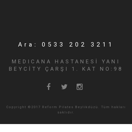
Ara: 0533 202 3211
MEDICANA HASTANESİ YANI
BEYCİTY ÇARŞI 1. KAT NO:98
Copyright ©2017 Reform Pilates Beylikdüzü. Tüm hakları
saklıdır.